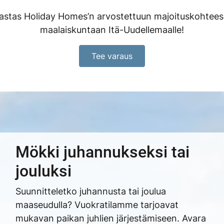
vastas Holiday Homes’n arvostettuun majoituskohtee
maalaiskuntaan Itä-Uudellemaalle!
Tee varaus
Mökki juhannukseksi tai
jouluksi
Suunnitteletko juhannusta tai joulua
maaseudulla? Vuokratilamme tarjoavat
mukavan paikan juhlien järjestämiseen. Avara