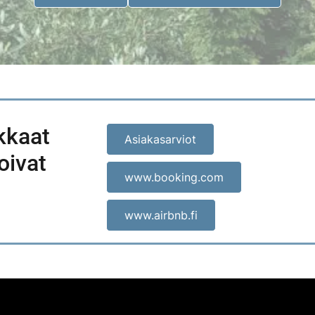
kkaat
Asiakasarviot
ivat
www.booking.com
www.airbnb.fi