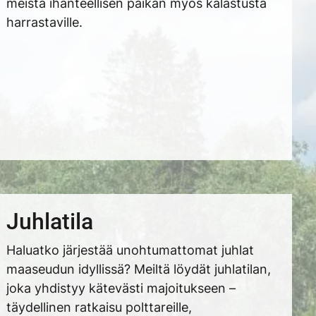
meistä ihanteellisen paikan myös kalastusta
harrastaville.
Juhlatila
Haluatko järjestää unohtumattomat juhlat
maaseudun idyllissä? Meiltä löydät juhlatilan,
joka yhdistyy kätevästi majoitukseen –
täydellinen ratkaisu polttareille,