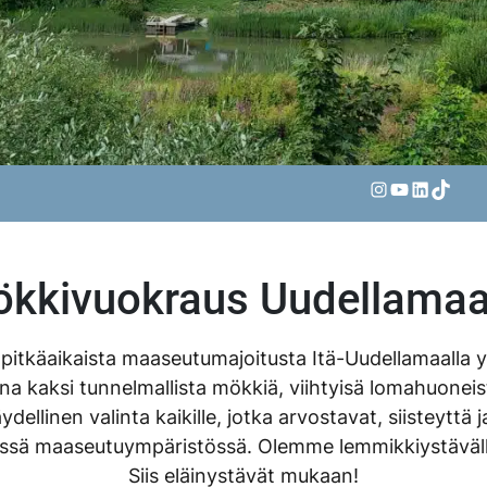
Instagram
YouTube
LinkedIn
TikTok
kkivuokraus Uudellamaa
pitkäaikaista maaseutumajoitusta Itä-Uudellamaalla 
a kaksi tunnelmallista mökkiä, viihtyisä lomahuoneist
ellinen valinta kaikille, jotka arvostavat, siisteyttä
isessä maaseutuympäristössä. Olemme lemmikkiystäväl
Siis eläinystävät mukaan!