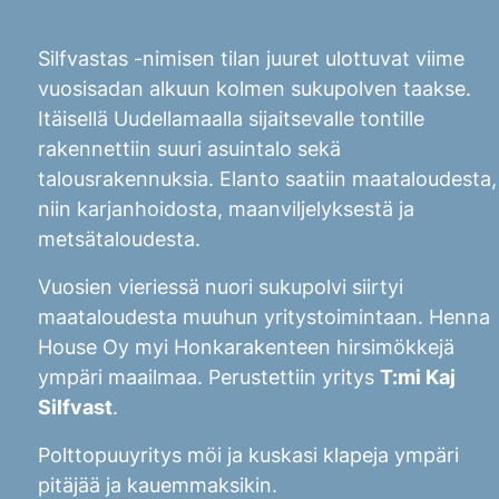
Silfvastas -nimisen tilan juuret ulottuvat viime
vuosisadan alkuun kolmen sukupolven taakse.
Itäisellä Uudellamaalla sijaitsevalle tontille
rakennettiin suuri asuintalo sekä
talousrakennuksia. Elanto saatiin maataloudesta,
niin karjanhoidosta, maanviljelyksestä ja
metsätaloudesta.
Vuosien vieriessä nuori sukupolvi siirtyi
maataloudesta muuhun yritystoimintaan. Henna
House Oy myi Honkarakenteen hirsimökkejä
ympäri maailmaa. Perustettiin yritys
T:mi Kaj
Silfvast
.
Polttopuuyritys möi ja kuskasi klapeja ympäri
pitäjää ja kauemmaksikin.