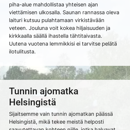
piha-alue mahdollistaa yhteisen ajan
viettämisen ulkosalla. Saunan rannassa oleva
laituri kutsuu pulahtamaan virkistävään
veteen. Jouluna voit kokea hiljaisuuden ja
kirkkaalla säällä ihastella tähtitaivasta.
Uutena vuotena lemmikkisi ei tarvitse pelätä
ilotulitusta.
Tunnin ajomatka
Helsingistä
Sijaitsemme vain tunnin ajomatkan päässä
Helsingistä, mikä tekee meistä helposti
saavutettavan kohteen niille, jotka haluavat