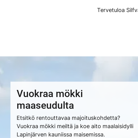
Tervetuloa Silf
Vuokraa mökki
maaseudulta
Etsitkö rentouttavaa majoituskohdetta?
Vuokraa mökki meiltä ja koe aito maalaisidylli
Lapinjärven kauniissa maisemissa.