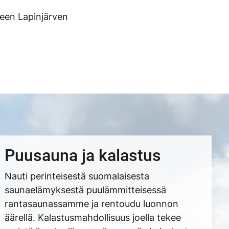
seen Lapinjärven
Puusauna ja kalastus
Nauti perinteisestä suomalaisesta
saunaelämyksestä puulämmitteisessä
rantasaunassamme ja rentoudu luonnon
äärellä. Kalastusmahdollisuus joella tekee