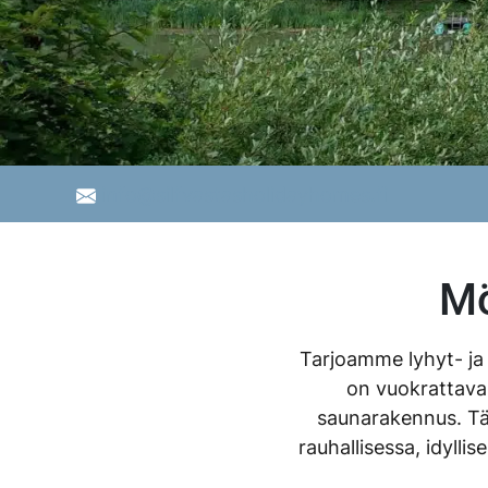
info@silfvastasholidayhomes.fi
Mö
Tarjoamme lyhyt- ja 
on vuokrattavan
saunarakennus. Täyd
rauhallisessa, idyll