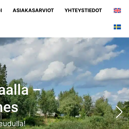
I
ASIAKASARVIOT
YHTEYSTIEDOT
aalla –
mes
eudulla!