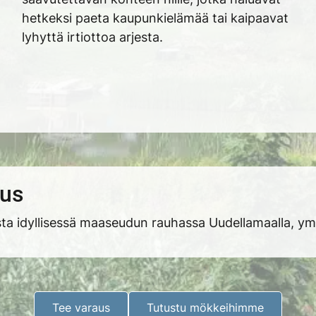
hetkeksi paeta kaupunkielämää tai kaipaavat
lyhyttä irtiottoa arjesta.
aus
a idyllisessä maaseudun rauhassa Uudellamaalla, ym
Tee varaus
Tutustu mökkeihimme