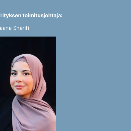
rityksen toimitusjohtaja:
aana Sherifi