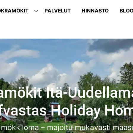
OKRAMÖKIT
PALVELUT
HINNASTO
BLOG
mökit Itä-Uudellam
lfvastas Holiday Ho
 mökkiloma – majoitu mukavasti maas