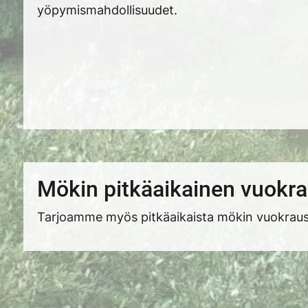
yöpymismahdollisuudet.
Mökin pitkäaikainen vuokr
Tarjoamme myös pitkäaikaista mökin vuokraust