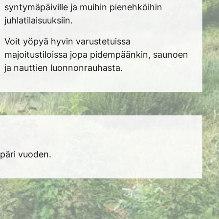
syntymäpäiville ja muihin pienehköihin
juhlatilaisuuksiin.
Voit yöpyä hyvin varustetuissa
majoitustiloissa jopa pidempäänkin, saunoen
ja nauttien luonnonrauhasta.
päri vuoden.