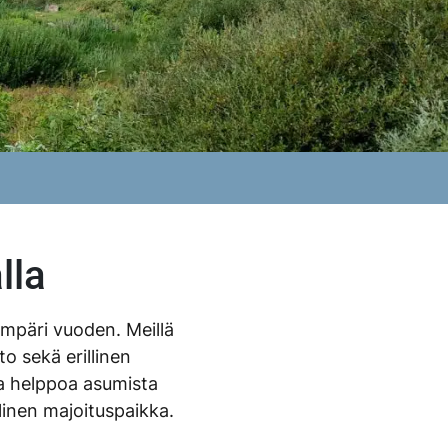
lla
ympäri vuoden. Meillä
o sekä erillinen
 ja helppoa asumista
linen majoituspaikka.