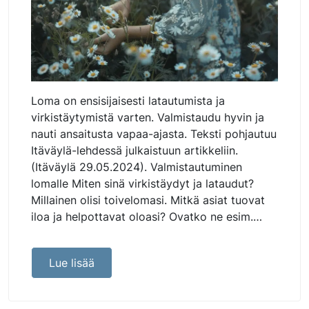
Loma on ensisijaisesti latautumista ja
virkistäytymistä varten. Valmistaudu hyvin ja
nauti ansaitusta vapaa-ajasta. Teksti pohjautuu
Itäväylä-lehdessä julkaistuun artikkeliin.
(Itäväylä 29.05.2024). Valmistautuminen
lomalle Miten sinä virkistäydyt ja lataudut?
Millainen olisi toivelomasi. Mitkä asiat tuovat
iloa ja helpottavat oloasi? Ovatko ne esim.…
Lue lisää