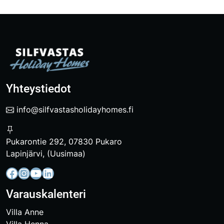
Yhteystiedot
info@silfvastasholidayhomes.fi
Pukarontie 292, 07830 Pukaro
Lapinjärvi, (Uusimaa)
Facebook
Instagram
YouTube
LinkedIn
Varauskalenteri
Villa Anne
Villa Henna