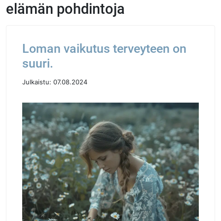
elämän pohdintoja
Loman vaikutus terveyteen on
suuri.
Julkaistu:
07.08.2024