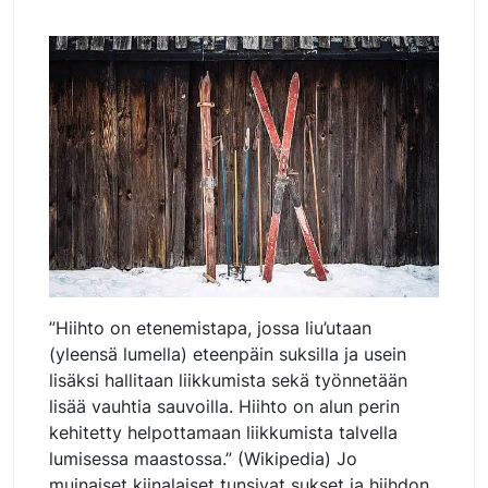
”Hiihto on etenemistapa, jossa liu’utaan
(yleensä lumella) eteenpäin suksilla ja usein
lisäksi hallitaan liikkumista sekä työnnetään
lisää vauhtia sauvoilla. Hiihto on alun perin
kehitetty helpottamaan liikkumista talvella
lumisessa maastossa.” (Wikipedia) Jo
muinaiset kiinalaiset tunsivat sukset ja hiihdon